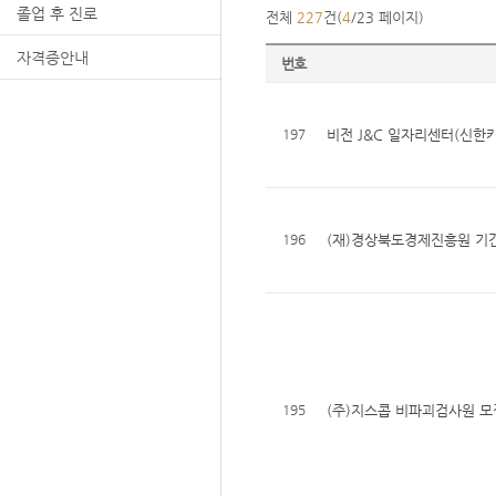
졸업 후 진로
전체
227
건(
4
/23 페이지)
자격증안내
번호
197
비전 J&C 일자리센터(신한카
196
(재)경상북도경제진흥원 기
195
(주)지스콥 비파괴검사원 모