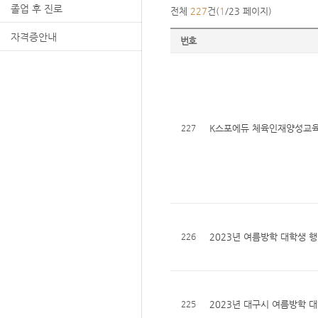
졸업 후 진로
전체
227
건(
1
/23 페이지)
자격증안내
번호
227
K스포에듀 체육인재양성교육
226
2023년 여름방학 대학생 행
225
2023년 대구시 여름방학 