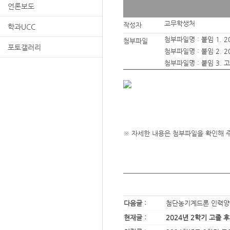
언론보도
교무학생처
작성자
학과UCC
첨부파일명 :
붙임 1. 
첨부파일
포토갤러리
첨부파일명 :
붙임 2. 
첨부파일명 :
붙임 3. 
※ 자세한 내용은 첨부파일을 확인해 
다음글 :
첨단농기계드론 인력양
현재글 :
2024년 2학기 고졸 